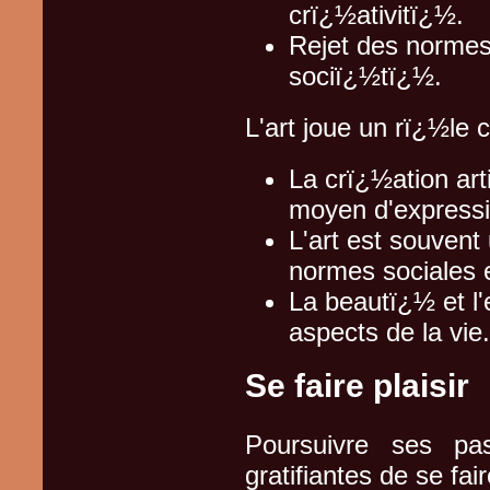
crï¿½ativitï¿½.
Rejet des normes 
sociï¿½tï¿½.
L'art joue un rï¿½le 
La crï¿½ation ar
moyen d'expressi
L'art est souvent
normes sociales e
La beautï¿½ et l'
aspects de la vie.
Se faire plaisir
Poursuivre ses pa
gratifiantes de se fair