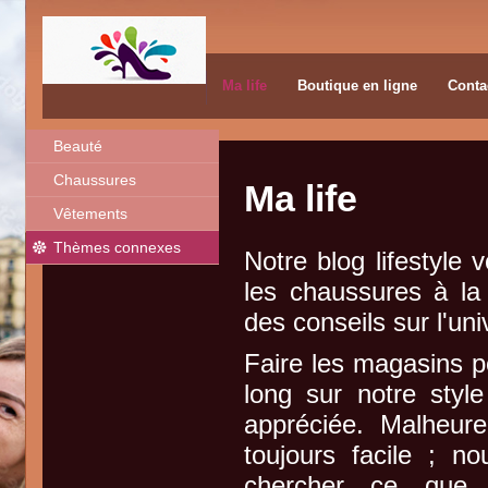
Ma life
Boutique en ligne
Conta
Beauté
Chaussures
Ma life
Vêtements
Thèmes connexes
Notre blog lifestyle 
les chaussures à la
des conseils sur l'uni
Faire les magasins p
long sur notre style
appréciée. Malheure
toujours facile ; 
chercher ce que 