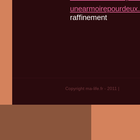
unearmoirepourdeux.
raffinement
Copyright ma-life.fr - 2011
|