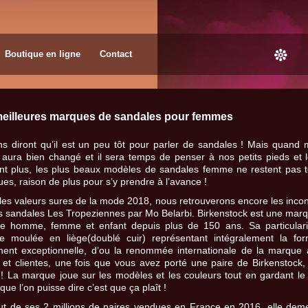
Boutique en ligne
Contact
eilleures marques de sandales pour femmes
ns diront qu’il est un peu tôt pour parler de sandales ! Mais quand
aura bien changé et il sera temps de penser à nos petits pieds et le
nt plus, les plus beaux modèles de sandales femme ne restent pas t
ues, raison de plus pour s’y prendre à l’avance !
les valeurs sures de la mode 2018, nous retrouverons encore les inc
s sandales Les Tropeziennes par Mo Belarbi. Birkenstock est une marq
e homme, femme et enfant depuis plus de 150 ans. Sa particularit
le moulée en liège(doublé cuir) représentant intégralement la fo
ment exceptionnelle, d’ou la renommée internationale de la marque 
s et clientes, une fois que vous avez porté une paire de Birkenstock, 
! La marque joue sur les modèles et les couleurs tout en gardant le
que l’on puisse dire c’est que ça plaît !
t de ses 2 millions de paires vendues en France en 2016, elle dem