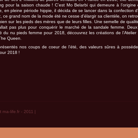
ng pour la saison chaude ! C’est Mo Belarbi qui demeure à l’origin
e, en pleine période hippie, il décida de se lancer dans la confection d
, ce grand nom de la mode été ne cesse d’élargir sa clientèle, on retr
bien sur les pieds des mères que de leurs filles. Une semelle de qualité
allait pas plus pour conquérir le marché de la sandale femme. Deux p
 du nu pieds femme pour 2018, découvrez les créations de l’Atelier
The Queen.
présentés nos coups de coeur de l’été, des valeurs sûres à posséd
our 2018 !
 ma-life.fr - 2011
|