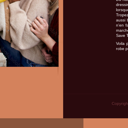
dressi
lorsqu
Tropez
aussi 
n’en f
marché
Save 
Voila 
robe p
Copyright