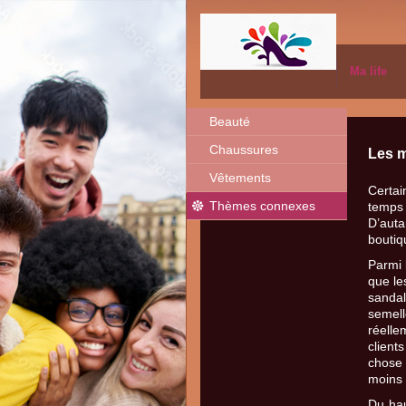
Ma life
Beauté
Chaussures
Les m
Vêtements
Certai
Thèmes connexes
temps 
D’auta
boutiq
Parmi 
que le
sandal
semel
réelle
client
chose 
moins 
Du hau