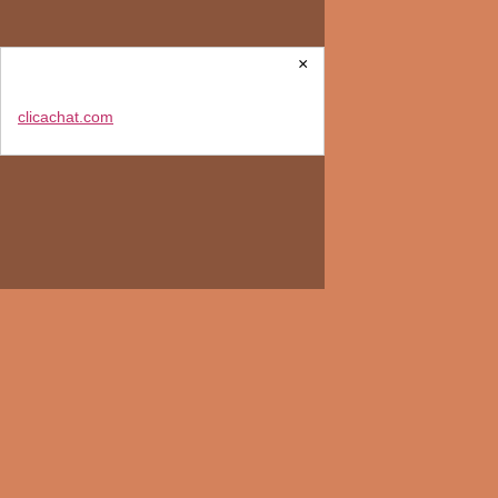
×
Achetez ce nom de domaine sur
clicachat.com