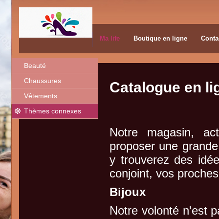
Ma life
Boutique en ligne
Conta
Beauté
Chaussures
Catalogue en li
Vêtements
Thèmes connexes
Notre magasin, act
proposer une grande 
y trouverez des idé
conjoint, vos proches
Bijoux
Notre volonté n'est p